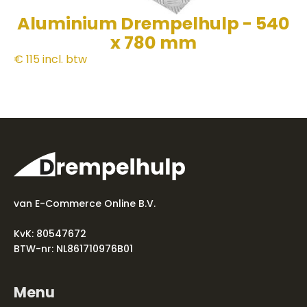
Aluminium Drempelhulp - 540
x 780 mm
€ 115
incl. btw
van E-Commerce Online B.V.
KvK: 80547672
BTW-nr: NL861710976B01
Menu