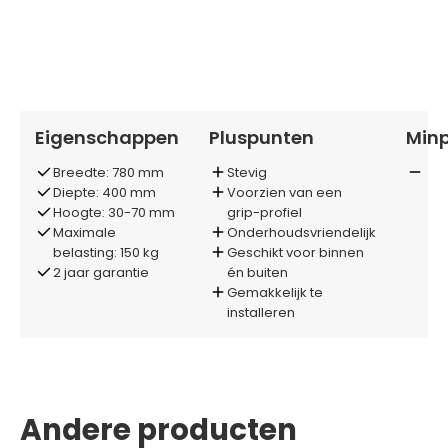
Eigenschappen
Pluspunten
Min
Breedte: 780 mm
Stevig
Diepte: 400 mm
Voorzien van een
Hoogte: 30-70 mm
grip-profiel
Maximale
Onderhoudsvriendelijk
belasting: 150 kg
Geschikt voor binnen
2 jaar garantie
én buiten
Gemakkelijk te
installeren
Andere producten