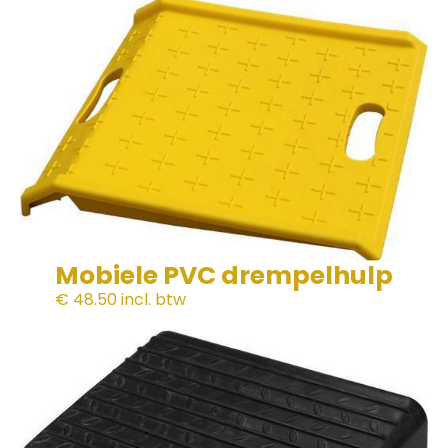
Mobiele PVC drempelhulp
€ 48.50
incl. btw