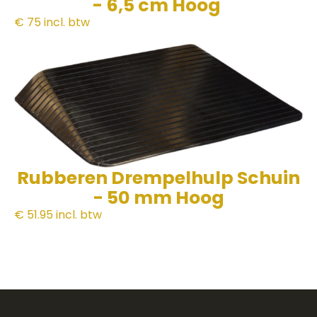
- 6,5 cm Hoog
€ 75
incl. btw
Rubberen Drempelhulp Schuin
- 50 mm Hoog
€ 51.95
incl. btw